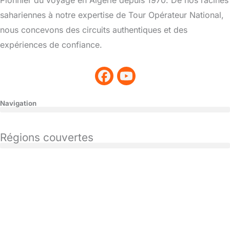
Pionnier du voyage en Algérie depuis 1970. De nos racines
sahariennes à notre expertise de Tour Opérateur National,
nous concevons des circuits authentiques et des
expériences de confiance.
Navigation
Régions couvertes
CONTACT
+213661649384
+213796503237