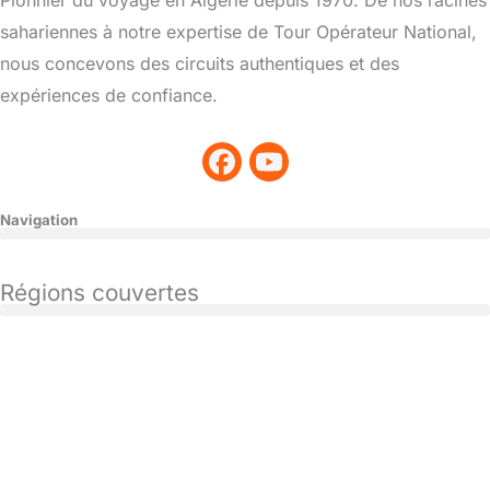
Pionnier du voyage en Algérie depuis 1970. De nos racines
sahariennes à notre expertise de Tour Opérateur National,
nous concevons des circuits authentiques et des
expériences de confiance.
Navigation
Régions couvertes
CONTACT
+213661649384
+213796503237