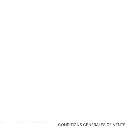
 centre ville – 11000
CONDITIONS GÉNÉRALES DE VENTE
POL
 — Tous droits réservés
CONDITIONS GÉNÉRALES DE VENTE