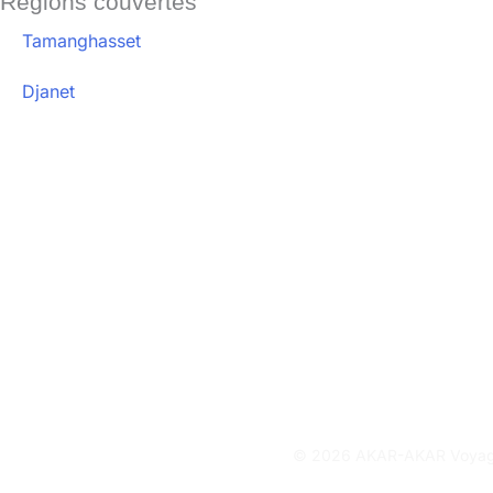
Régions couvertes
Tamanghasset
Djanet
CONTACT
+213661649384
+213796503237
voyages@akarakar.dz
Rue Réda HOUHOU - Place de l’indépendance Tamanghasset
© 2026 AKAR-AKAR Voyages